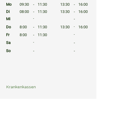
Mo
09:30
-
11:30
13:30
-
16:00
Di
08:00
-
11:30
13:30
-
16:00
Mi
-
-
Do
8:00
-
11:30
13:30
-
16:00
Fr
8:00
-
11:30
-
Sa
-
-
So
-
-
⠀
⠀
⠀
Krankenkassen
⠀
Sprachen
⠀
Quicklinks
Notdienst
Arztsuche