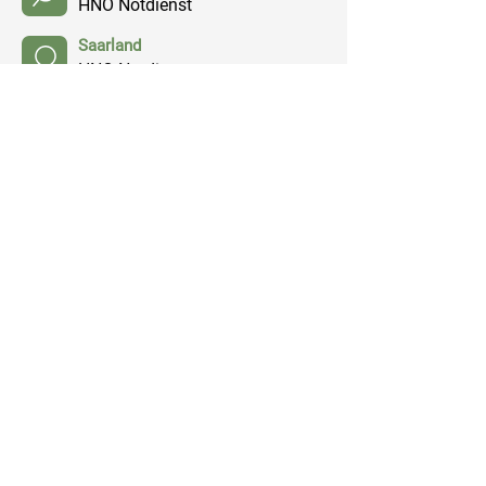
HNO Notdienst
Saarland
HNO Notdienst
Sachsen
HNO Notdienst
Sachsen-Anhalt
HNO Notdienst
Schleswig-Holstein
HNO Notdienst
Thüringen
HNO Notdienst
Quicklinks
Notdienst
Arztsuche
Gesundheitsratgeber