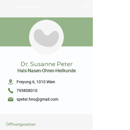
hnoarzt24.com
⠀
Dr. Susanne Peter
Hals-Nasen-Ohren-Heilkunde
⠀
Freyung 6, 1010 Wien
795808010
speter.hno@gmail.com
⠀
⠀
Öffnungszeiten
⠀