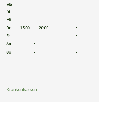
Mo
-
-
Di
-
-
Mi
-
-
Do
15:00
-
20:00
-
Fr
-
-
Sa
-
-
So
-
-
⠀
⠀
⠀
Krankenkassen
⠀
Sprachen
⠀
Quicklinks
Notdienst
Arztsuche