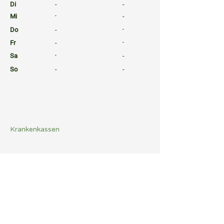
Di
-
-
Mi
-
-
Do
-
-
Fr
-
-
Sa
-
-
So
-
-
⠀
⠀
⠀
Krankenkassen
⠀
Sprachen
⠀
Quicklinks
Notdienst
Arztsuche
Gesundheitsratgeber
Befund Dolmetscher