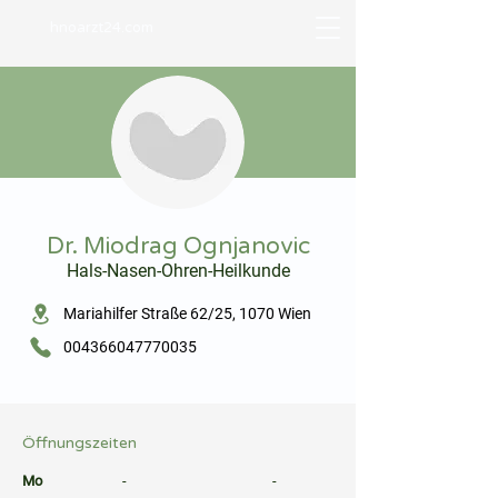
hnoarzt24.com
⠀
Dr. Miodrag Ognjanovic
Hals-Nasen-Ohren-Heilkunde
⠀
Mariahilfer Straße 62/25, 1070 Wien
004366047770035
⠀
⠀
Öffnungszeiten
⠀
Mo
-
-