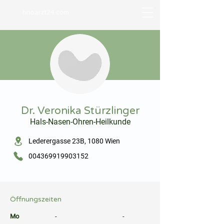
hnoarzt24.com
⠀
Dr. Veronika Stürzlinger
Hals-Nasen-Ohren-Heilkunde
⠀
Lederergasse 23B, 1080 Wien
004369919903152
⠀
⠀
Öffnungszeiten
⠀
Mo
-
-