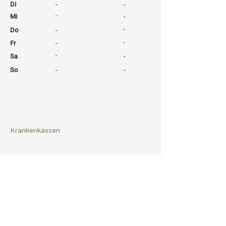
Di
-
-
Mi
-
-
Do
-
-
Fr
-
-
Sa
-
-
So
-
-
⠀
⠀
⠀
Krankenkassen
⠀
Sprachen
⠀
Quicklinks
Notdienst
Arztsuche
Gesundheitsratgeber
Befund Dolmetscher