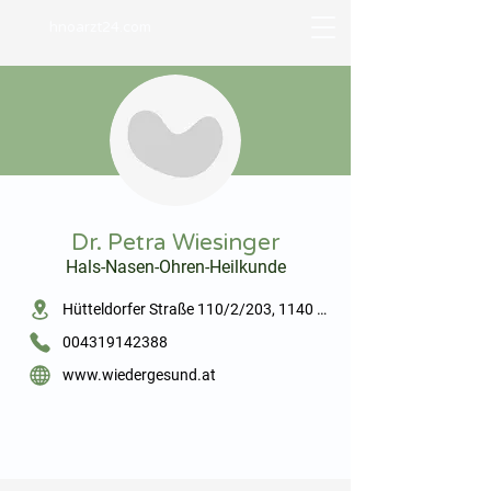
hnoarzt24.com
⠀
Dr. Petra Wiesinger
Hals-Nasen-Ohren-Heilkunde
⠀
Hütteldorfer Straße 110/2/203, 1140 Wien
004319142388
www.wiedergesund.at
⠀
⠀