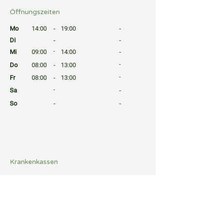
Öffnungszeiten
⠀
Mo
14:00
-
19:00
-
Di
-
-
Mi
09:00
-
14:00
-
Do
08:00
-
13:00
-
Fr
08:00
-
13:00
-
Sa
-
-
So
-
-
⠀
⠀
⠀
Krankenkassen
⠀
Sprachen
⠀