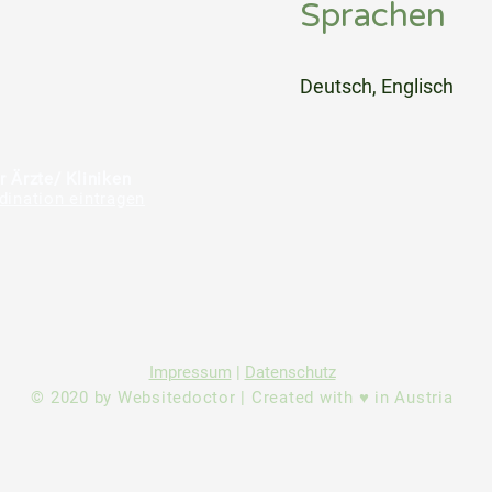
Sprachen
⠀
Deutsch, Englisch
⠀
⠀
r Ärzte/ Kliniken
dination eintragen
Impressum
|
Datenschutz
© 2020 by Websitedoctor | Created with ♥ in Austria