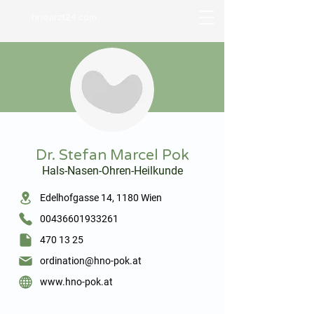
hnoarzt24.com
⠀
Dr. Stefan Marcel Pok
Hals-Nasen-Ohren-Heilkunde
⠀
Edelhofgasse 14, 1180 Wien
00436601933261
470 13 25
ordination@hno-pok.at
www.hno-pok.at