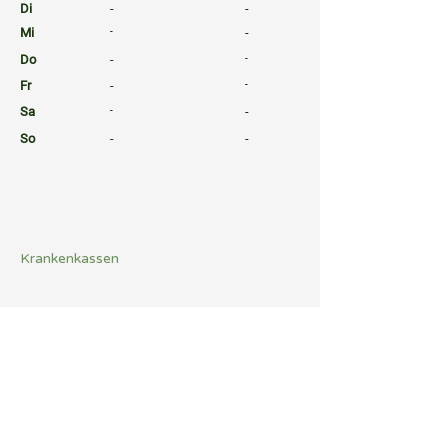
Di
-
-
Mi
-
-
Do
-
-
Fr
-
-
Sa
-
-
So
-
-
⠀
⠀
⠀
Krankenkassen
⠀
Sprachen
⠀
Quicklinks
Notdienst
Arztsuche
Gesundheitsratgeber
Befund Dolmetscher