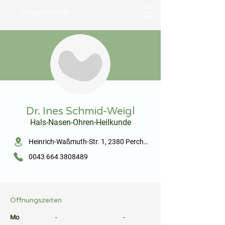
hnoarzt24.com
⠀
Dr. Ines Schmid-Weigl
Hals-Nasen-Ohren-Heilkunde
⠀
Heinrich-Waßmuth-Str. 1, 2380 Perchtoldsdorf
0043 664 3808489
⠀
⠀
Öffnungszeiten
⠀
Mo
-
-