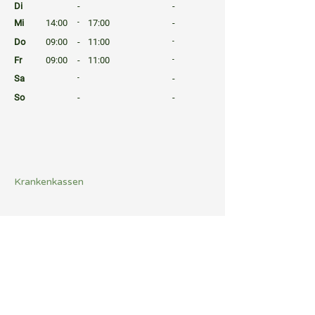
Di
-
-
Mi
14:00
-
17:00
-
Do
09:00
-
11:00
-
Fr
09:00
-
11:00
-
Sa
-
-
So
-
-
⠀
⠀
⠀
Krankenkassen
⠀
Sprachen
⠀
Quicklinks
Notdienst
Arztsuche
Gesundheitsratgeber
Befund Dolmetscher