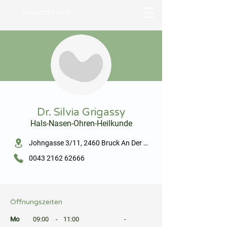
hnoarzt24.com
⠀
Dr. Silvia Grigassy
Hals-Nasen-Ohren-Heilkunde
⠀
Johngasse 3/11, 2460 Bruck An Der Leitha
0043 2162 62666
⠀
⠀
Öffnungszeiten
⠀
Mo
09:00
-
11:00
-