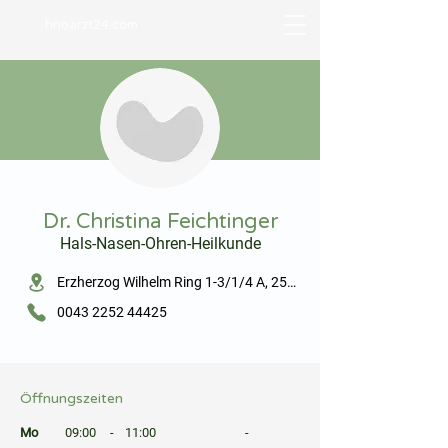
hnoarzt24.com
⠀
Dr. Christina Feichtinger
Hals-Nasen-Ohren-Heilkunde
⠀
Erzherzog Wilhelm Ring 1-3/1/4 A, 2500 Baden
0043 2252 44425
⠀
⠀
Öffnungszeiten
⠀
Mo
09:00
-
11:00
-