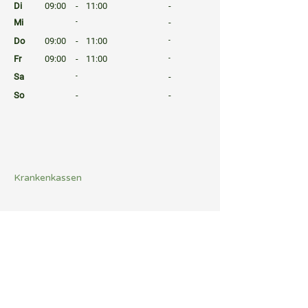
Di
09:00
-
11:00
-
Mi
-
-
Do
09:00
-
11:00
-
Fr
09:00
-
11:00
-
Sa
-
-
So
-
-
⠀
⠀
⠀
Krankenkassen
⠀
Sprachen
⠀
Quicklinks
Notdienst
Arztsuche
Gesundheitsratgeber
Befund Dolmetscher