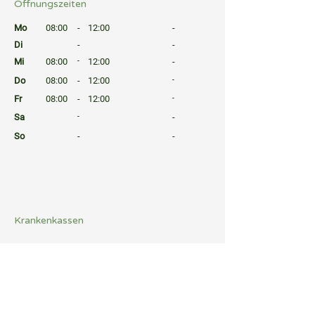
Öffnungszeiten
⠀
Mo
08:00
-
12:00
-
Di
-
-
Mi
08:00
-
12:00
-
Do
08:00
-
12:00
-
Fr
08:00
-
12:00
-
Sa
-
-
So
-
-
⠀
⠀
⠀
Krankenkassen
⠀
Sprachen
⠀
Quicklinks