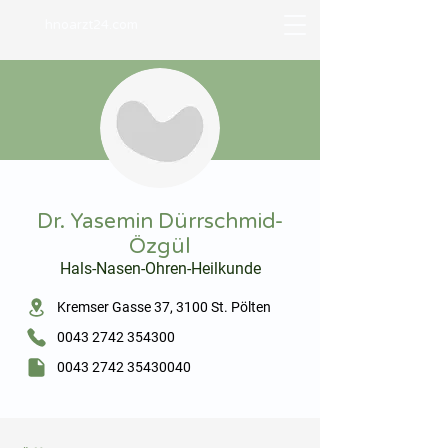
hnoarzt24.com
⠀
Dr. Yasemin Dürrschmid-
Özgül
Hals-Nasen-Ohren-Heilkunde
⠀
Kremser Gasse 37, 3100 St. Pölten
0043 2742 354300
0043 2742 35430040
⠀
⠀