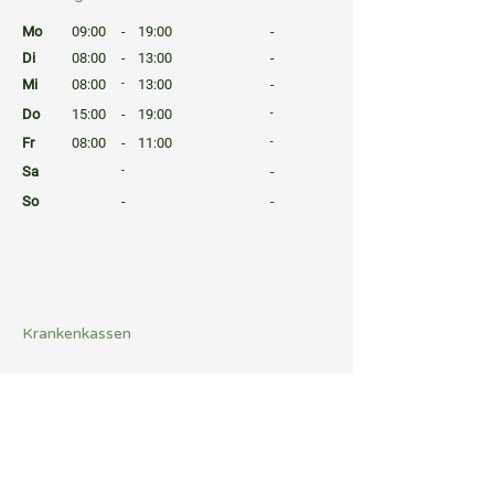
⠀
Mo
09:00
-
19:00
-
Di
08:00
-
13:00
-
Mi
08:00
-
13:00
-
Do
15:00
-
19:00
-
Fr
08:00
-
11:00
-
Sa
-
-
So
-
-
⠀
⠀
⠀
Krankenkassen
⠀
Sprachen
⠀
Quicklinks
Notdienst