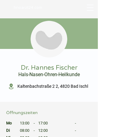
hnoarzt24.com
⠀
Dr. Hannes Fischer
Hals-Nasen-Ohren-Heilkunde
⠀
Kaltenbachstraße 2 2, 4820 Bad Ischl
⠀
⠀
Öffnungszeiten
⠀
Mo
13:00
-
17:00
-
Di
08:00
-
12:00
-