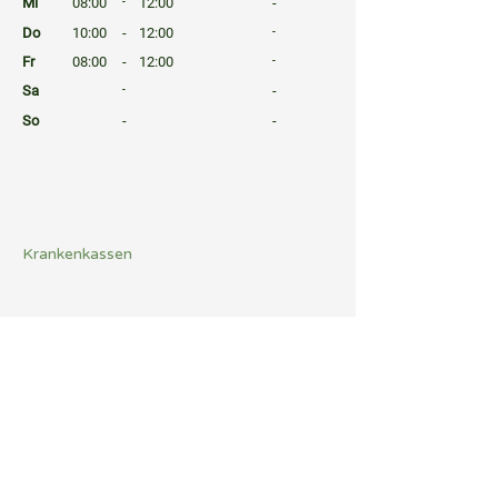
Mi
08:00
-
12:00
-
Do
10:00
-
12:00
-
Fr
08:00
-
12:00
-
Sa
-
-
So
-
-
⠀
⠀
⠀
Krankenkassen
⠀
Sprachen
⠀
Quicklinks
Notdienst
Arztsuche
Gesundheitsratgeber
Befund Dolmetscher
Forum