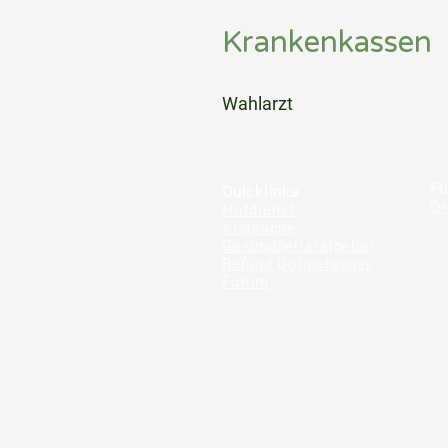
Krankenkassen
⠀
Wahlarzt
⠀
⠀
Fü
Quicklinks
Or
Notdienst
Arztsuche
Gesundheitsratgeber
Befund Dolmetscher
Forum