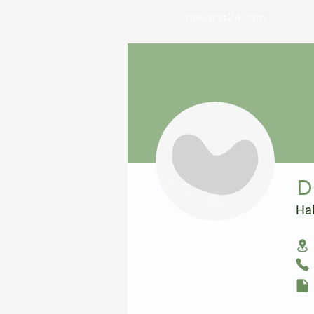
hnoarzt24.com
⠀
D
Ha
⠀
⠀