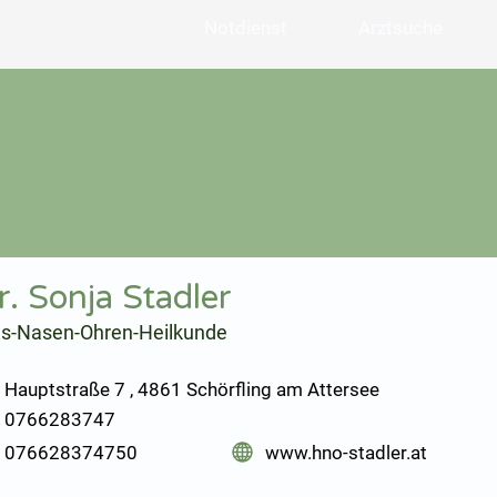
Notdienst
Arztsuche
r. Sonja Stadler
ls-Nasen-Ohren-Heilkunde
Hauptstraße 7 , 4861 Schörfling am Attersee
0766283747
076628374750
www.hno-stadler.at