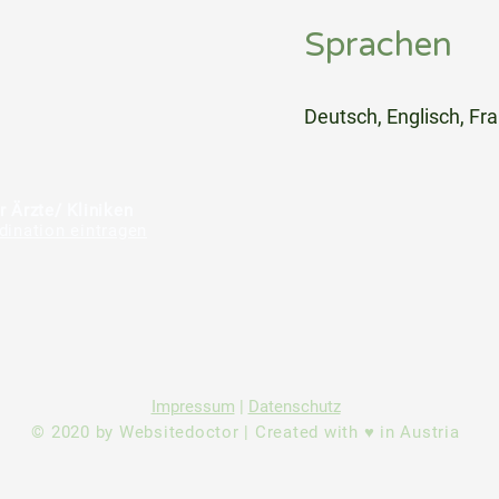
Sprachen
⠀
Deutsch, Englisch, Fr
⠀
⠀
r Ärzte/ Kliniken
dination eintragen
Impressum
|
Datenschutz
© 2020 by Websitedoctor | Created with ♥ in Austria