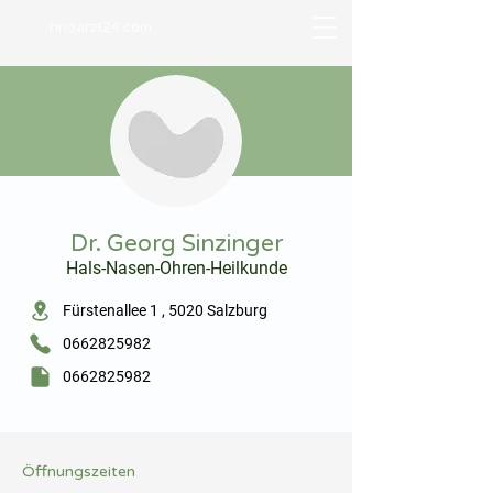
hnoarzt24.com
⠀
Dr. Georg Sinzinger
Hals-Nasen-Ohren-Heilkunde
⠀
Fürstenallee 1 , 5020 Salzburg
0662825982
0662825982
⠀
⠀
Öffnungszeiten
⠀