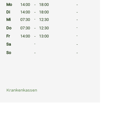
Mo
14:00
-
18:00
-
Di
14:00
-
18:00
-
Mi
07:30
-
12:30
-
Do
07:30
-
12:30
-
Fr
14:00
-
13:00
-
Sa
-
-
So
-
-
⠀
⠀
⠀
Krankenkassen
⠀
Sprachen
⠀
Quicklinks
Notdienst
Arztsuche