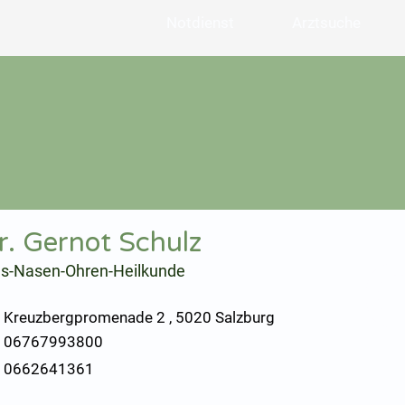
Notdienst
Arztsuche
r. Gernot Schulz
ls-Nasen-Ohren-Heilkunde
Kreuzbergpromenade 2 , 5020 Salzburg
06767993800
0662641361