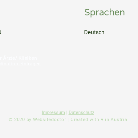
Sprachen
⠀
t
Deutsch
⠀
⠀
r Ärzte/ Kliniken
dination eintragen
Impressum
|
Datenschutz
© 2020 by Websitedoctor | Created with ♥ in Austria