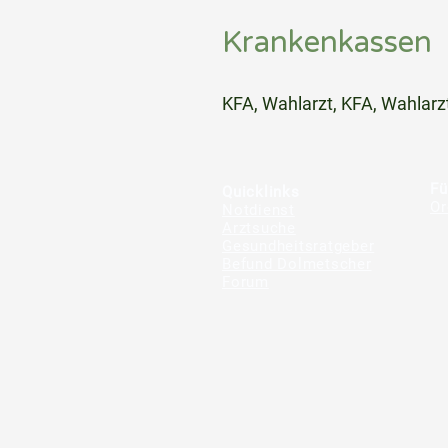
Krankenkassen
⠀
KFA, Wahlarzt, KFA, Wahlarz
⠀
⠀
Fü
Quicklinks
Or
Notdienst
Arztsuche
Gesundheitsratgeber
Befund Dolmetscher
Forum