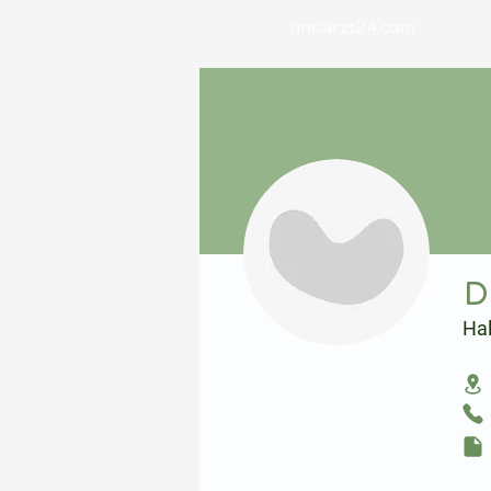
hnoarzt24.com
⠀
D
Ha
⠀
⠀