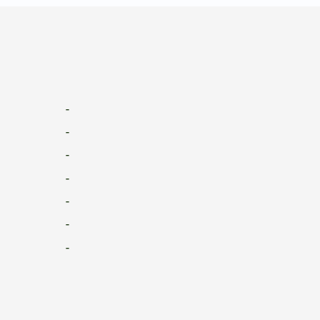
-
-
-
-
-
-
-