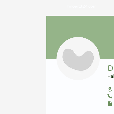
hnoarzt24.com
⠀
D
Ha
⠀
⠀