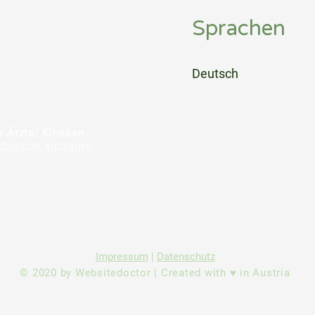
Sprachen
⠀
Deutsch
⠀
⠀
r Ärzte/ Kliniken
dination eintragen
Impressum
|
Datenschutz
© 2020 by Websitedoctor | Created with ♥ in Austria