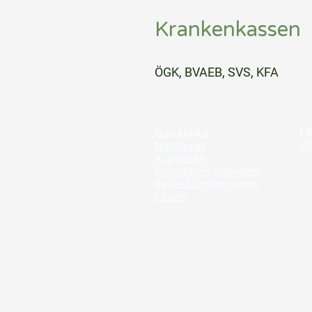
Krankenkassen
⠀
ÖGK, BVAEB, SVS, KFA
⠀
⠀
Fü
Quicklinks
Or
Notdienst
Arztsuche
Gesundheitsratgeber
Befund Dolmetscher
Forum