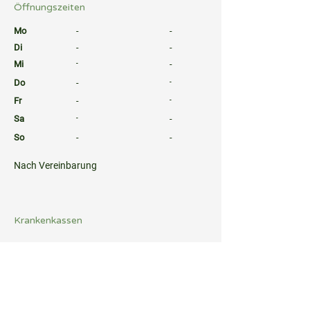
Öffnungszeiten
⠀
Mo
-
-
Di
-
-
Mi
-
-
Do
-
-
Fr
-
-
Sa
-
-
So
-
-
⠀
Nach Vereinbarung
⠀
⠀
Krankenkassen
⠀
Sprachen
⠀
Quicklinks