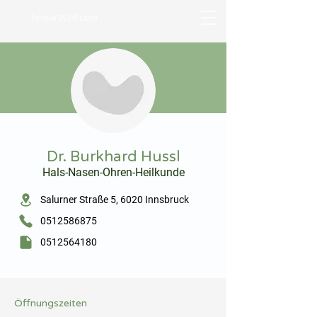
hnoarzt24.com
⠀
Dr. Burkhard Hussl
Hals-Nasen-Ohren-Heilkunde
⠀
Salurner Straße 5, 6020 Innsbruck
0512586875
0512564180
⠀
⠀
Öffnungszeiten
⠀