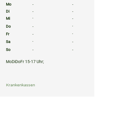
Mo
-
-
Di
-
-
Mi
-
-
Do
-
-
Fr
-
-
Sa
-
-
So
-
-
⠀
MoDiDoFr 15-17 Uhr;
⠀
⠀
Krankenkassen
⠀
Sprachen
⠀
Quicklinks
Notdienst
Arztsuche