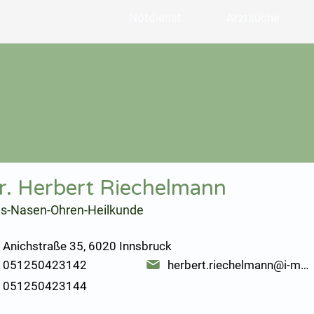
Notdienst
Arztsuche
r. Herbert Riechelmann
ls-Nasen-Ohren-Heilkunde
Anichstraße 35, 6020 Innsbruck
051250423142
herbert.riechelmann@i-med.ac.at
051250423144