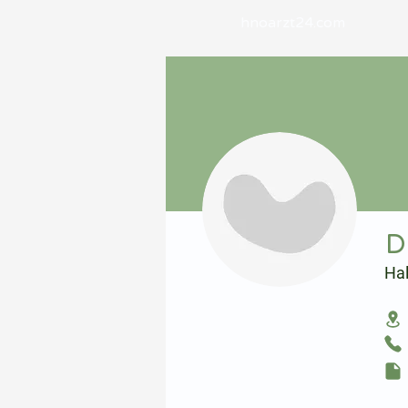
hnoarzt24.com
⠀
D
Ha
⠀
⠀