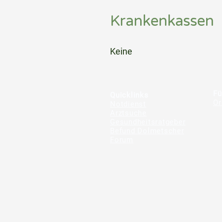
Krankenkassen
⠀
Keine
⠀
⠀
Fü
Quicklinks
Or
Notdienst
Arztsuche
Gesundheitsratgeber
Befund Dolmetscher
Forum