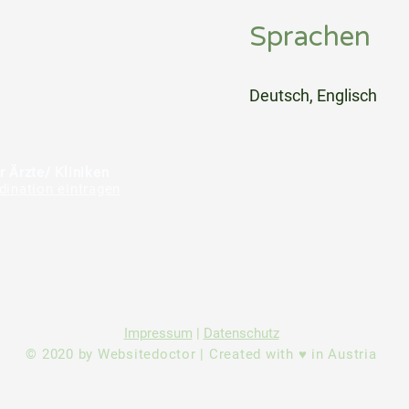
Sprachen
⠀
Deutsch, Englisch
⠀
⠀
r Ärzte/ Kliniken
dination eintragen
Impressum
|
Datenschutz
© 2020 by Websitedoctor | Created with ♥ in Austria