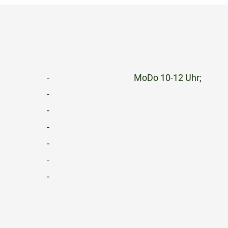
-
MoDo 10-12 Uhr;
-
-
-
-
-
-