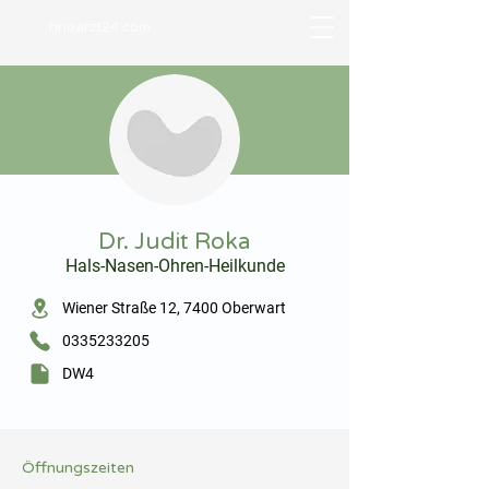
hnoarzt24.com
⠀
Dr. Judit Roka
Hals-Nasen-Ohren-Heilkunde
⠀
Wiener Straße 12, 7400 Oberwart
0335233205
DW4
⠀
⠀
Öffnungszeiten
⠀