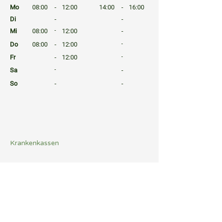
Mo
08:00
-
12:00
14:00
-
16:00
Di
-
-
Mi
08:00
-
12:00
-
Do
08:00
-
12:00
-
Fr
-
12:00
-
Sa
-
-
So
-
-
⠀
⠀
⠀
Krankenkassen
⠀
Sprachen
⠀
Quicklinks
Notdienst
Arztsuche