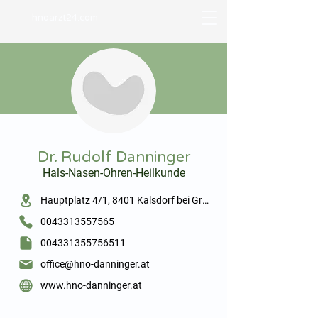
hnoarzt24.com
⠀
Dr. Rudolf Danninger
Hals-Nasen-Ohren-Heilkunde
⠀
Hauptplatz 4/1, 8401 Kalsdorf bei Graz
0043313557565
004331355756511
office@hno-danninger.at
www.hno-danninger.at