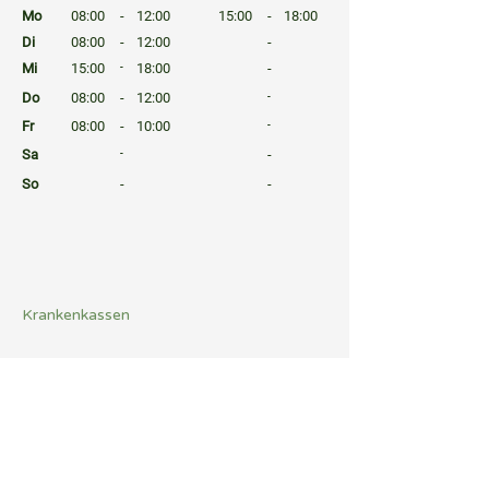
Mo
08:00
-
12:00
15:00
-
18:00
Di
08:00
-
12:00
-
Mi
15:00
-
18:00
-
Do
08:00
-
12:00
-
Fr
08:00
-
10:00
-
Sa
-
-
So
-
-
⠀
⠀
⠀
Krankenkassen
⠀
Sprachen
⠀
Quicklinks
Notdienst
Arztsuche