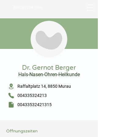
hnoarzt24.com
⠀
Dr. Gernot Berger
Hals-Nasen-Ohren-Heilkunde
⠀
Raffaltplatz 14, 8850 Murau
004335324213
00433532421315
⠀
⠀
Öffnungszeiten
⠀