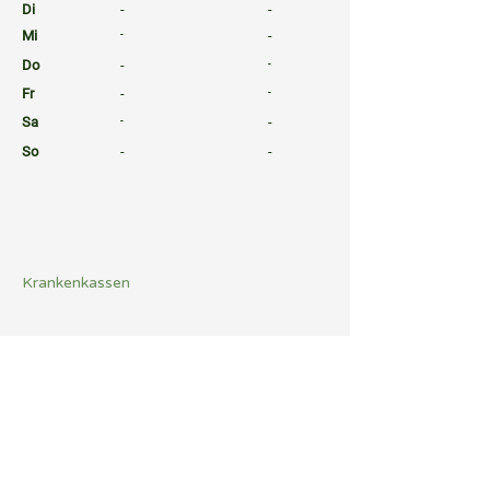
Di
-
-
Mi
-
-
Do
-
-
Fr
-
-
Sa
-
-
So
-
-
⠀
⠀
⠀
Krankenkassen
⠀
Sprachen
⠀
Quicklinks
Notdienst
Arztsuche
Gesundheitsratgeber
Befund Dolmetscher