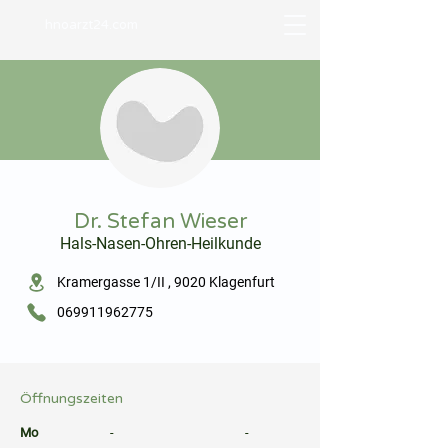
hnoarzt24.com
⠀
Dr. Stefan Wieser
Hals-Nasen-Ohren-Heilkunde
⠀
Kramergasse 1/II , 9020 Klagenfurt
069911962775
⠀
⠀
Öffnungszeiten
⠀
Mo
-
-