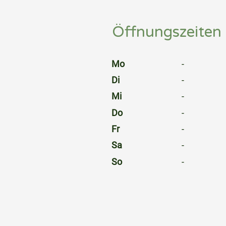
Öffnungszeiten
⠀
Mo
-
Di
-
Mi
-
Do
-
Fr
-
Sa
-
So
-
⠀
⠀
⠀