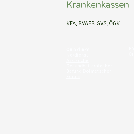
Krankenkassen
⠀
KFA, BVAEB, SVS, ÖGK
⠀
⠀
Fü
Quicklinks
Or
Notdienst
Arztsuche
Gesundheitsratgeber
Befund Dolmetscher
Forum