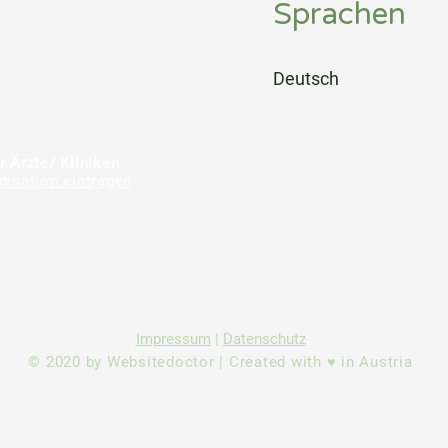
Sprachen
⠀
Deutsch
⠀
⠀
r Ärzte/ Kliniken
dination eintragen
Impressum
|
Datenschutz
© 2020 by Websitedoctor | Created with ♥ in Austria