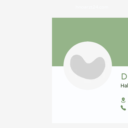
hnoarzt24.com
⠀
D
Ha
⠀
⠀
⠀