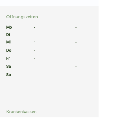
⠀
Öffnungszeiten
⠀
Mo
-
-
Di
-
-
Mi
-
-
Do
-
-
Fr
-
-
Sa
-
-
So
-
-
⠀
⠀
⠀
Krankenkassen
⠀
Sprachen
⠀