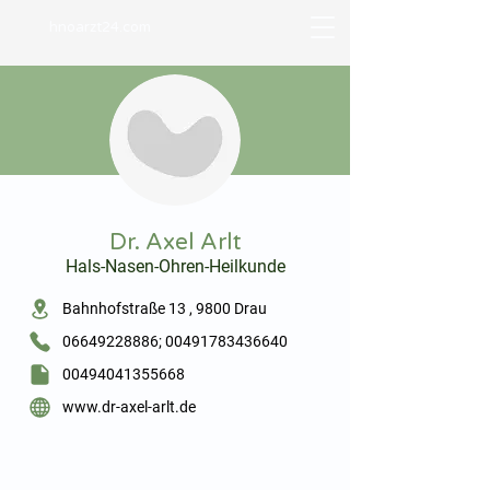
hnoarzt24.com
⠀
Dr. Axel Arlt
Hals-Nasen-Ohren-Heilkunde
⠀
Bahnhofstraße 13 , 9800 Drau
06649228886; 00491783436640
00494041355668
www.dr-axel-arlt.de
⠀