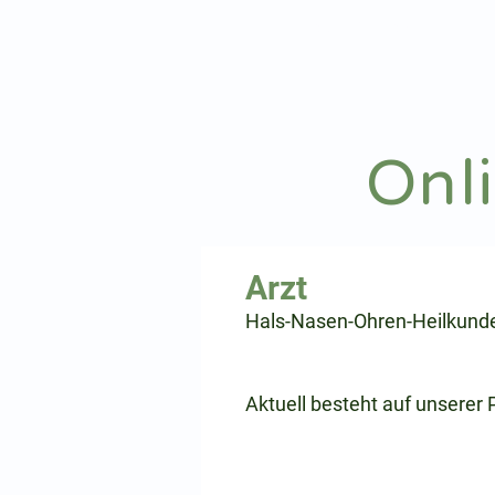
hnoarzt24.com
Onl
⠀
Hals-Nasen-Ohren-Heilkund
⠀
⠀
Aktuell besteht auf unserer