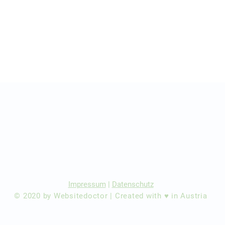
r Ärzte/ Kliniken
dination eintragen
Impressum
|
Datenschutz
© 2020 by Websitedoctor | Created with ♥ in Austria