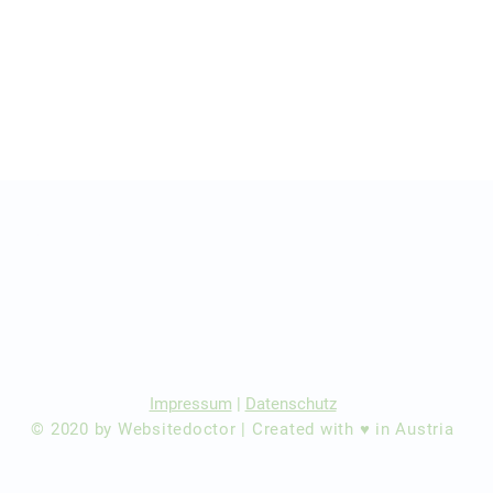
r Ärzte/ Kliniken
dination eintragen
Impressum
|
Datenschutz
© 2020 by Websitedoctor | Created with ♥ in Austria