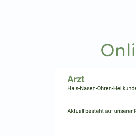
hnoarzt24.com
Onl
⠀
Hals-Nasen-Ohren-Heilkund
⠀
⠀
Aktuell besteht auf unserer