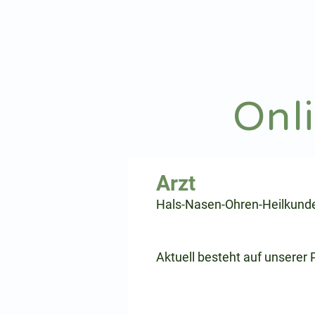
hnoarzt24.com
Onl
⠀
Hals-Nasen-Ohren-Heilkund
⠀
⠀
Aktuell besteht auf unserer