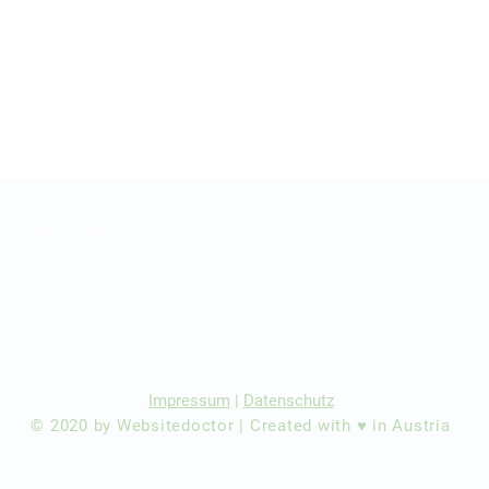
r Ärzte/ Kliniken
dination eintragen
Impressum
|
Datenschutz
© 2020 by Websitedoctor | Created with ♥ in Austria