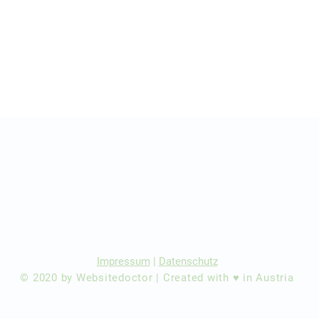
r Ärzte/ Kliniken
dination eintragen
Impressum
|
Datenschutz
© 2020 by Websitedoctor | Created with ♥ in Austria