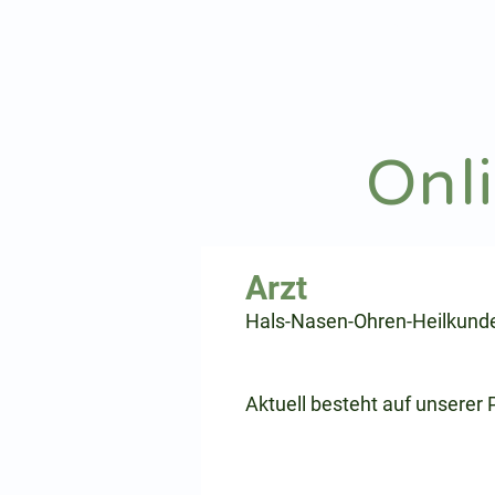
hnoarzt24.com
Onl
⠀
Hals-Nasen-Ohren-Heilkund
⠀
⠀
Aktuell besteht auf unserer