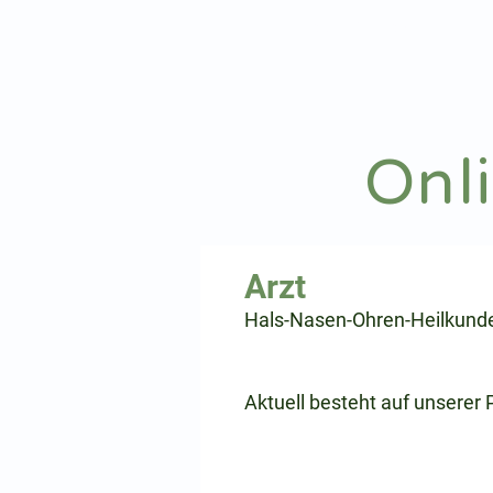
hnoarzt24.com
Onl
⠀
Hals-Nasen-Ohren-Heilkund
⠀
⠀
Aktuell besteht auf unserer