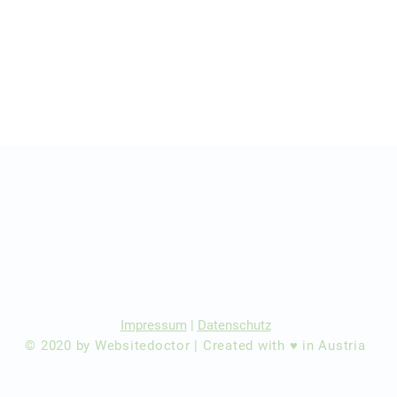
r Ärzte/ Kliniken
dination eintragen
Impressum
|
Datenschutz
© 2020 by Websitedoctor | Created with ♥ in Austria