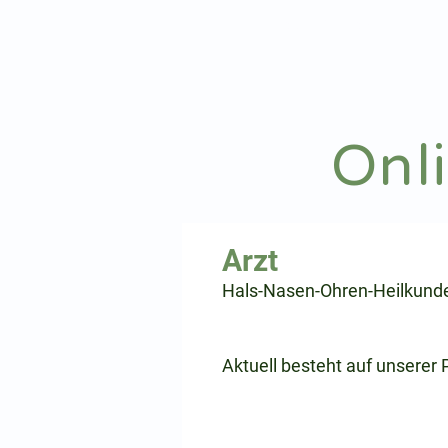
hnoarzt24.com
Onl
⠀
Hals-Nasen-Ohren-Heilkund
⠀
⠀
Aktuell besteht auf unserer