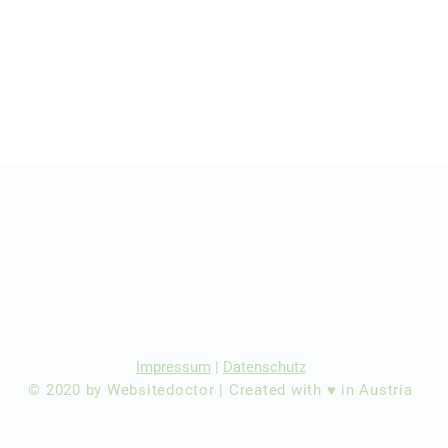
r Ärzte/ Kliniken
dination eintragen
Impressum
|
Datenschutz
© 2020 by Websitedoctor | Created with ♥ in Austria