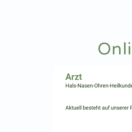
hnoarzt24.com
Onl
⠀
Hals-Nasen-Ohren-Heilkund
⠀
⠀
Aktuell besteht auf unserer