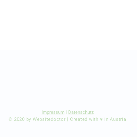
r Ärzte/ Kliniken
dination eintragen
Impressum
|
Datenschutz
© 2020 by Websitedoctor | Created with ♥ in Austria