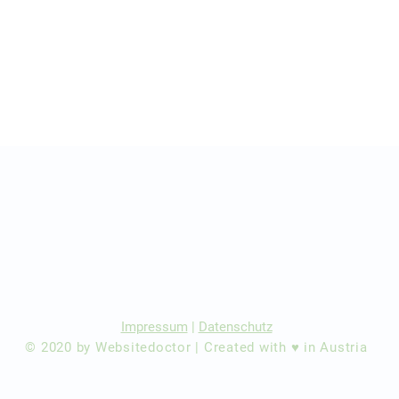
r Ärzte/ Kliniken
dination eintragen
Impressum
|
Datenschutz
© 2020 by Websitedoctor | Created with ♥ in Austria