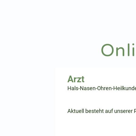
hnoarzt24.com
Onl
⠀
Hals-Nasen-Ohren-Heilkund
⠀
⠀
Aktuell besteht auf unserer