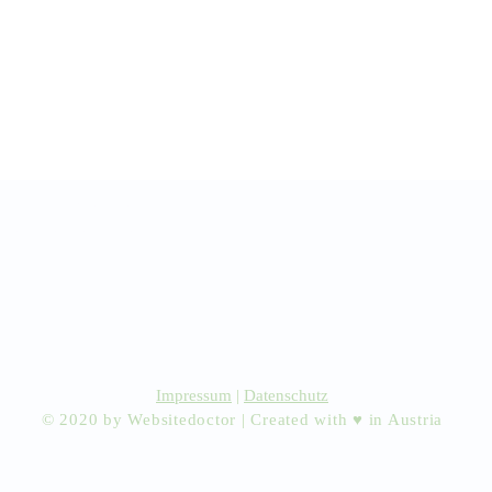
r Ärzte/ Kliniken
dination eintragen
Impressum
|
Datenschutz
© 2020 by Websitedoctor | Created with ♥ in Austria