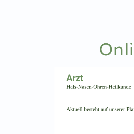
hnoarzt24.com
Onl
⠀
Hals-Nasen-Ohren-Heilkunde
⠀
⠀
Aktuell besteht auf unserer P