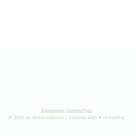
r Ärzte/ Kliniken
dination eintragen
Impressum
|
Datenschutz
© 2020 by Websitedoctor | Created with ♥ in Austria