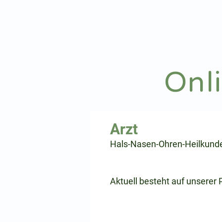
hnoarzt24.com
Onl
⠀
Hals-Nasen-Ohren-Heilkund
⠀
⠀
Aktuell besteht auf unserer