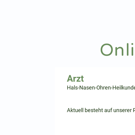
hnoarzt24.com
Onl
⠀
Hals-Nasen-Ohren-Heilkund
⠀
⠀
Aktuell besteht auf unserer