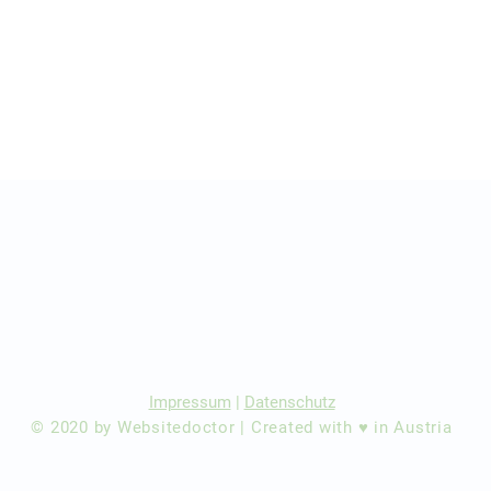
r Ärzte/ Kliniken
dination eintragen
Impressum
|
Datenschutz
© 2020 by Websitedoctor | Created with ♥ in Austria