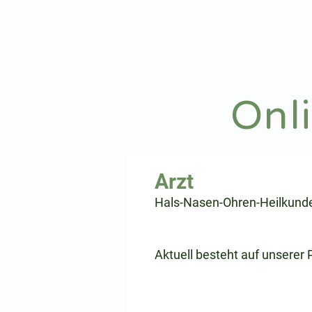
hnoarzt24.com
Onl
⠀
Hals-Nasen-Ohren-Heilkund
⠀
⠀
Aktuell besteht auf unserer