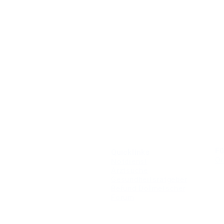
Fü
Quicklinks
Or
Notdienst
Arztsuche
Gesundheitsratgeber
Befund Dolmetscher
Forum