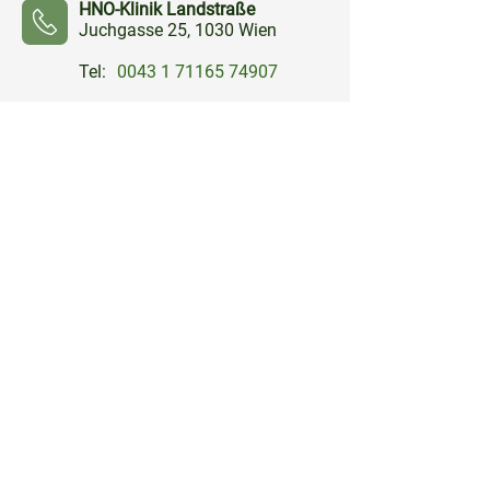
HNO-Klinik Landstraße
Juchgasse 25, 1030 Wien
Tel:
0043 1 71165 74907
⠀⠀⠀
HNO-Klinik Favoriten
Kundratstraße 3, 1100 Wien
Tel:
0043 1 60191 4950
⠀⠀⠀
HNO-Klinik Hietzing
Wolkersbergenstraße 1, 1130
Wien
Tel:
0043 1 80110 2338
⠀⠀⠀
HNO-Klinik Hanusch
Krankenhaus
Heinrich-Collin-Straße 30, 1140
Wien
Tel:
0043 1 91021
⠀⠀⠀
Quicklinks