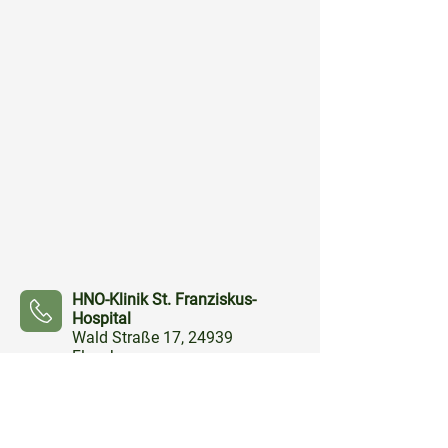
HNO-Klinik St. Franziskus-
Hospital
Wald Straße 17, 24939
Flensburg
Tel:
0461 8161910
⠀⠀⠀
Quicklinks