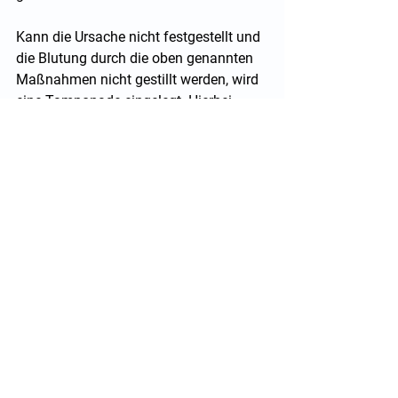
Kann die Ursache nicht festgestellt und 
die Blutung durch die oben genannten 
Maßnahmen nicht gestillt werden, wird 
eine Tamponade eingelegt. Hierbei 
kann ein Mullstreifen oder ein 
Ballonkatheter verwendet wedern.
Ist eine Grunderkrankung Auslöser des 
Nasenblutens, wird diese natürlich 
mitbehandelt (z.B. Senken des 
Blutdrucks). Nur selten sind 
Bluttransfusionen oder eine Operation 
notwendig.
Zu welchem Arzt soll 
man bei Nasenbluten 