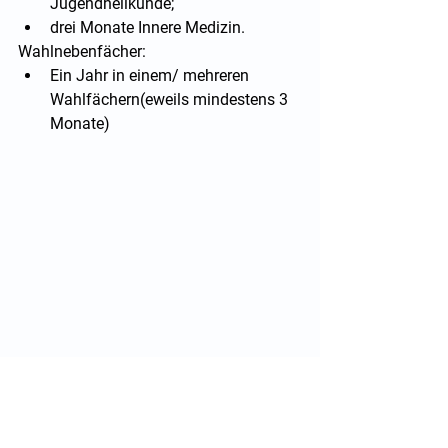
Jugendheilkunde;
drei Monate Innere Medizin.
Wahlnebenfächer:
Ein Jahr in einem/ mehreren 
Wahlfächern(eweils mindestens 3 
Monate)
So wird man HNO Arzt (Hals Nasen Ohren 
Heilkunde)!