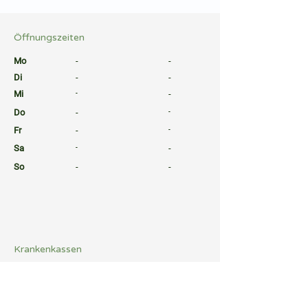
⠀
Öffnungszeiten
⠀
Mo
-
-
Di
-
-
Mi
-
-
Do
-
-
Fr
-
-
Sa
-
-
So
-
-
⠀
⠀
⠀
Krankenkassen
⠀
Sprachen
⠀