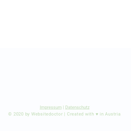
r Ärzte/ Kliniken
dination eintragen
Impressum
|
Datenschutz
© 2020 by Websitedoctor | Created with ♥ in Austria