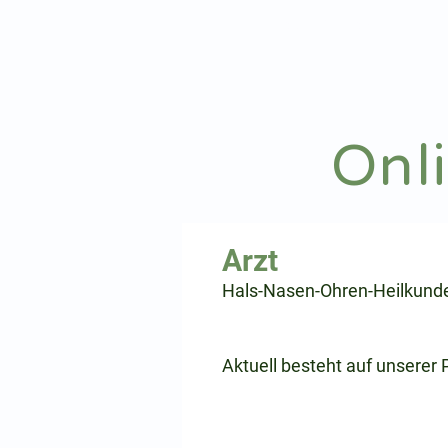
hnoarzt24.com
Onl
⠀
Hals-Nasen-Ohren-Heilkund
⠀
⠀
Aktuell besteht auf unserer