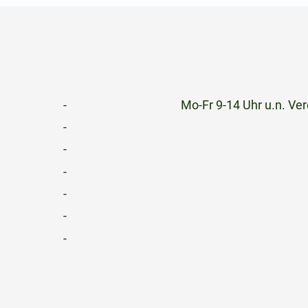
-
Mo-Fr 9-14 Uhr u.n. Ver
-
-
-
-
-
-