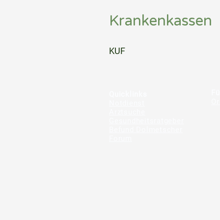
Krankenkassen
⠀
KUF
⠀
⠀
Fü
Quicklinks
Or
Notdienst
Arztsuche
Gesundheitsratgeber
Befund Dolmetscher
Forum