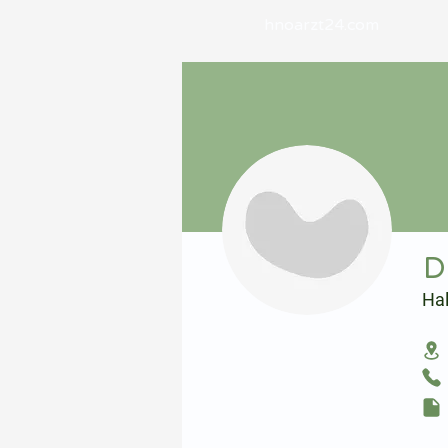
hnoarzt24.com
⠀
D
Ha
⠀
⠀