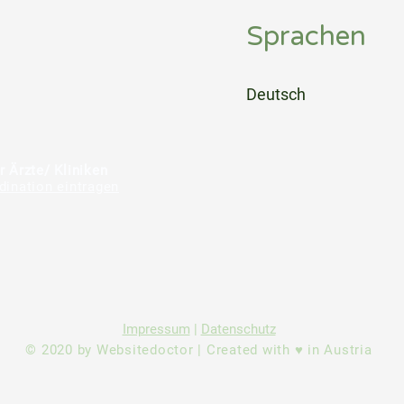
Sprachen
⠀
Deutsch
⠀
⠀
r Ärzte/ Kliniken
dination eintragen
Impressum
|
Datenschutz
© 2020 by Websitedoctor | Created with ♥ in Austria