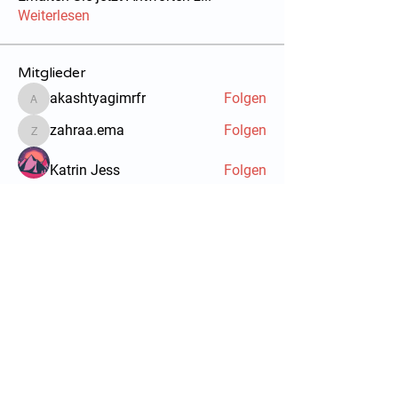
Weiterlesen
Mitglieder
akashtyagimrfr
Folgen
akashtyagimrfr
zahraa.ema
Folgen
zahraa.ema
Katrin Jess
Folgen
John Piterson
Folgen
John Piterson
Oliver Benett
Folgen
Alle Mitglieder anzeigen (8)
Quicklinks
Notdienst