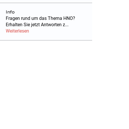
Info
Fragen rund um das Thema HNO?
Erhalten Sie jetzt Antworten z
...
Weiterlesen
Mitglieder
akashtyagimrfr
Folgen
akashtyagimrfr
zahraa.ema
Folgen
zahraa.ema
Katrin Jess
Folgen
John Piterson
Folgen
John Piterson
Oliver Benett
Folgen
Alle Mitglieder anzeigen (8)